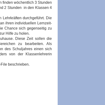
n finden wöchentlich 3 Stunden
terricht beginnt zur 1. Stunde und endet nach der 4. Stun
und 2 Stunden in den Klassen 4
 Lehrkräften durchgeführt. Die
an ihren individuellen Lernzeit-
ie Chance sich gegenseitig zu
ur Hilfe zu holen.
hause. Diese Zeit sollen die
ereichen zu bearbeiten. Als
n des Schuljahres einen sich
ders von der Klassenlehrerin
 Aufgaben aus.
File beschrieben.