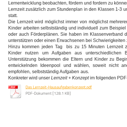
Lernentwicklung beobachten, fördern und fordern zu könne
 startet das neue Schuljahr nach den Sommerferien. Der Un
Lernzeit zusätzlich zum Stundenplan in den Klassen 1-3 
statt.
Die Lernzeit wird möglichst immer von möglichst mehreren
Kinder arbeiten selbstständig und individuell zum Beispiel 
oder auch Förderplänen. Sie haben im Klassenverband d
unterstützen oder einen Erwachsenen bei Schwierigkeiten z
Hinzu kommen jeden Tag bis zu 15 Minuten Lernzeit zu
Kinder nutzen um Aufgaben aus unterschiedlichen B
Unterstützung bekommen die Eltern und Kinder zu Begin
entwickelnden Ideenpool und wählen, soweit nicht an
empfohlen, selbstständig
Konkreter wird unser
Lernzeit + Konzept
im folgenden PDF-
Das Lernzeit-Hausaufgabenkonzept.pdf
PDF-Dokument [128.1 KB]