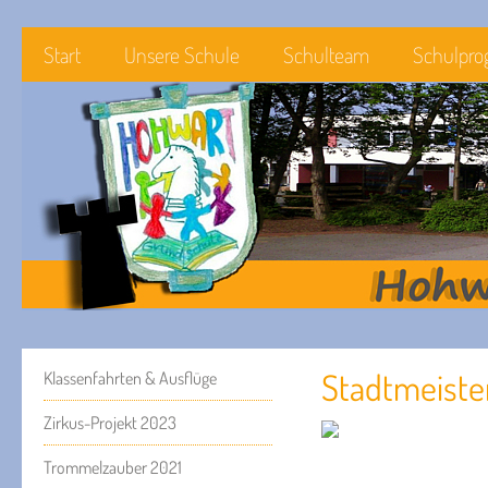
Start
Unsere Schule
Schulteam
Schulpr
Stadtmeister
Klassenfahrten & Ausflüge
Zirkus-Projekt 2023
Trommelzauber 2021