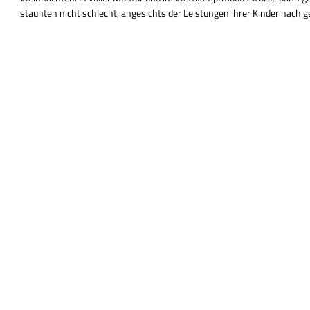
staunten nicht schlecht, angesichts der Leistungen ihrer Kinder nach 
startet das neue Schuljahr nach den Sommerferien. Der Unt