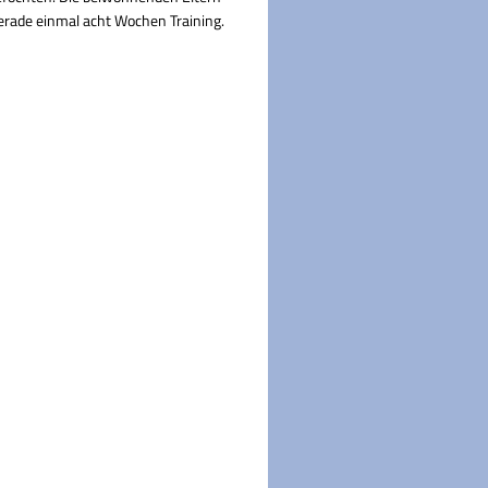
gerade einmal acht Wochen Training.
erricht beginnt zur 1. Stunde und endet nach der 4. Stund